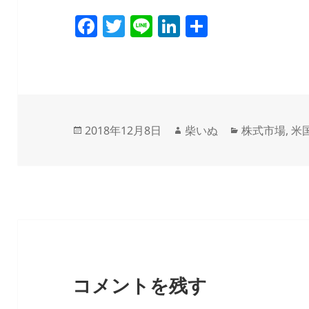
F
T
Li
Li
共
a
w
n
n
有
c
itt
e
k
e
er
e
b
dI
o
n
投
作
カ
2018年12月8日
柴いぬ
株式市場
,
米
稿
成
テ
o
日:
者
ゴ
k
リ
ー
コメントを残す