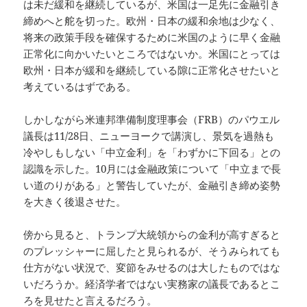
は未だ緩和を継続しているが、米国は一足先に金融引き
締めへと舵を切った。欧州・日本の緩和余地は少なく、
将来の政策手段を確保するために米国のように早く金融
正常化に向かいたいところではないか。米国にとっては
欧州・日本が緩和を継続している隙に正常化させたいと
考えているはずである。
しかしながら米連邦準備制度理事会（FRB）のパウエル
議長は11/28日、ニューヨークで講演し、景気を過熱も
冷やしもしない「中立金利」を「わずかに下回る」との
認識を示した。10月には金融政策について「中立まで長
い道のりがある」と警告していたが、金融引き締め姿勢
を大きく後退させた。
傍から見ると、トランプ大統領からの金利が高すぎると
のプレッシャーに屈したと見られるが、そうみられても
仕方がない状況で、変節をみせるのは大したものではな
いだろうか。経済学者ではない実務家の議長であるとこ
ろを見せたと言えるだろう。