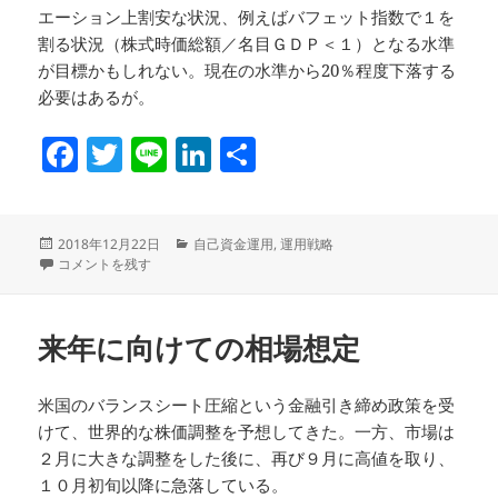
エーション上割安な状況、例えばバフェット指数で１を
割る状況（株式時価総額／名目ＧＤＰ＜１）となる水準
が目標かもしれない。現在の水準から20％程度下落する
必要はあるが。
F
T
Li
Li
共
a
w
n
n
有
c
itt
e
k
投
カ
2018年12月22日
自己資金運用
,
運用戦略
e
er
e
稿
ＦＯＭＣとその後の市場動向 に
テ
コメントを残す
b
dI
日:
ゴ
リ
o
n
ー
来年に向けての相場想定
o
k
米国のバランスシート圧縮という金融引き締め政策を受
けて、世界的な株価調整を予想してきた。一方、市場は
２月に大きな調整をした後に、再び９月に高値を取り、
１０月初旬以降に急落している。