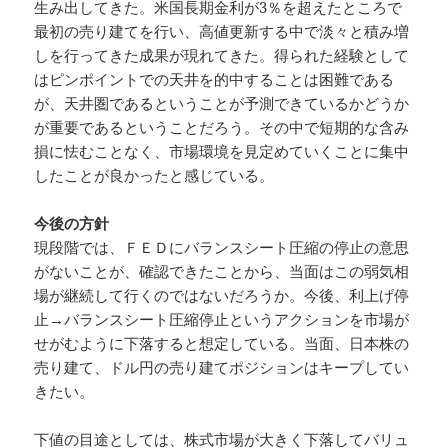
生み出してきた。米国長期金利が3％を超えたところで
最初の売り建てを行い、高値更新する中で淡々と積み増
しを行ってきた成果が現れてきた。得られた経験として
はピンポイントでの天井を的中することは困難である
が、天井圏であるということが予測できているかどうか
が重要であるということだろう。その中で短期的な含み
損に怯むことなく、市場環境を見定めていくことに集中
したことが良かったと感じている。
今後の方針
現段階では、ＦＥＤにバランスシート圧縮の停止の意思
がないことが、確認できたことから、当面はこの弱気相
場が継続して行くのではないだろうか。今後、利上げ停
止→バランスシート圧縮停止というアクションを市場が
せがむように下落すると想定している。当面、日本株の
売り建て、ドル円の売り建てポジションはキープしてい
きたい。
下値の目途としては、株式市場が大きく下落してバリュ