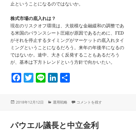
止ということになるのではないか。
株式市場の底入れは？
現在のリスクオフ環境は、大規模な金融緩和の調整であ
る米国のバランスシート圧縮が原因であるために、FED
がそれを停止するタイミングがマーケットの底入れタイ
ミングということになるだろう。来年の年後半になるの
ではないか。途中、大きく反発することもあるだろう
が、基本は下方トレンドという方針で向かいたい。
F
T
Li
Li
共
a
w
n
n
有
c
itt
e
k
投
カ
来年に向けての相場想定 に
2018年12月12日
運用戦略
コメントを残す
e
er
e
稿
テ
b
dI
日:
ゴ
リ
o
n
パウエル議長と中立金利
ー
o