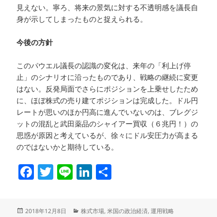
見えない。寧ろ、将来の景気に対する不透明感を議長自
身が示してしまったものと捉えられる。
今後の方針
このパウエル議長の認識の変化は、来年の「利上げ停
止」のシナリオに沿ったものであり、戦略の継続に変更
はない。反発局面でさらにポジションを上乗せしたため
に、ほぼ株式の売り建てポジションは完成した。ドル円
レートが思いのほか円高に進んでいないのは、ブレグジ
ットの混乱と武田薬品のシャイアー買収（６兆円！）の
思惑が原因と考えているが、徐々にドル安圧力が高まる
のではないかと期待している。
F
T
Li
Li
共
a
w
n
n
有
c
itt
e
k
投
カ
2018年12月8日
株式市場
,
米国の政治経済
,
運用戦略