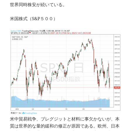
世界同時株安が続いている。
k
米国株式（S&P５００）
米中貿易戦争、ブレグジットと材料に事欠かないが、本
質は世界的な量的緩和の修正が原因である。欧州、日本