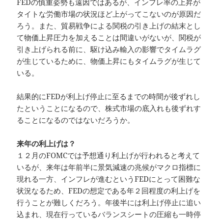
FEDの慎重姿勢も遠因ではあるが、インフレ率の上昇が
タイトな労働市場の状況ほど上がってこないのが原因だ
ろう。また、貿易戦争による関税の引き上げの結末とし
て物価上昇圧力を加えることは間違いがないが、関税が
引き上げられる前に、駆け込み輸入の影響でタイムラグ
が生じているために、物価上昇にもタイムラグが生じて
いる。
結果的にFEDが利上げ停止に至るまでの時間が後ずれし
たということになるので、株式市場の底入れも後ずれす
ることになるのではないだろうか。
来年の利上げは？
１２月のFOMCでは予想通り利上げが行われると考えて
いるが、来年は年前半に景気減速の兆候がマクロ指標に
現れる一方、インフレが進むというFEDにとって困難な
状況なるため、FEDの想定である年２回程度の利上げを
行うことが難しくだろう。年後半には利上げ停止に追い
込まれ、現在行っているバランスシートの圧縮も一時停