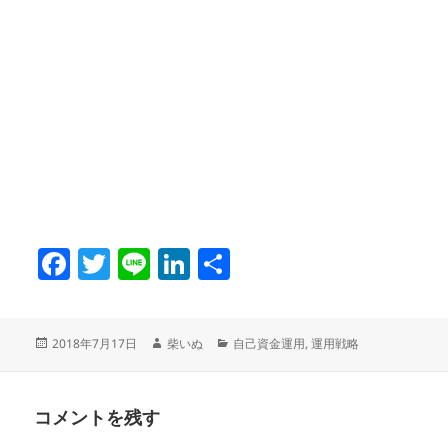
F
T
Li
Li
共
a
w
n
n
有
c
itt
e
k
投
作
カ
2018年7月17日
柴いぬ
自己資金運用
,
運用戦略
e
er
e
稿
成
テ
b
dI
日:
者
ゴ
リ
o
n
コメントを残す
ー