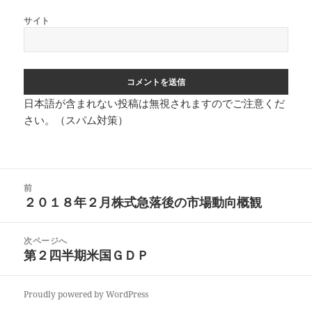
サイト
日本語が含まれない投稿は無視されますのでご注意くだ
さい。（スパム対策）
投
前
稿
２０１８年２月株式急落後の市場動向概観
前
ナ
の
ビ
投
次ページへ
ゲ
稿:
第２四半期米国ＧＤＰ
次
ー
の
シ
投
ョ
Proudly powered by WordPress
稿:
ン